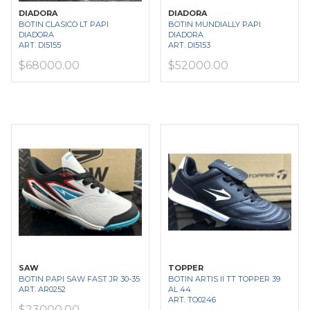
DIADORA
DIADORA
BOTIN CLASICO LT PAPI
BOTIN MUNDIALLY PAPI
DIADORA
DIADORA
ART. DI5155
ART. DI5153
$68000.00
$52000.00
SAW
TOPPER
BOTIN PAPI SAW FAST JR 30-35
BOTIN ARTIS II TT TOPPER 39
ART. AR0252
AL 44
ART. TO0246
$23000.00