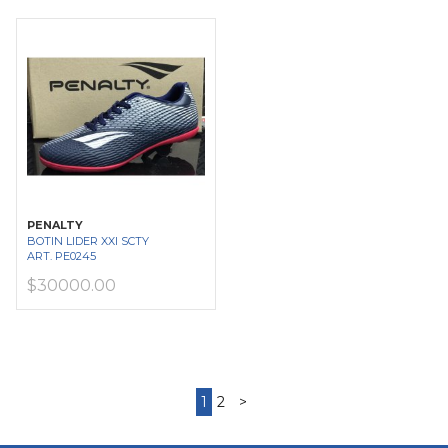
PENALTY
BOTIN LIDER XXI SCTY
ART. PE0245
$30000.00
1
2
>