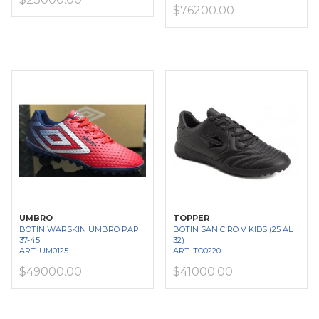
$76200.00
UMBRO
TOPPER
BOTIN WARSKIN UMBRO PAPI
BOTIN SAN CIRO V KIDS (25 AL
37-45
32)
ART. UM0125
ART. TO0220
$49000.00
$41000.00