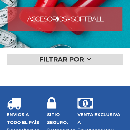
ACCESORIOS - SOFTBALL
FILTRAR POR
ENVIOS A
SITIO
VENTA EXCLUSIVA
TODO EL PAÍS
SEGURO.
A