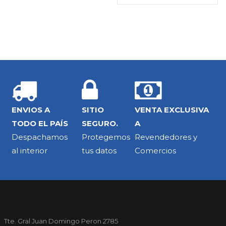
ENVIOS A
SITIO
VENTA EXCLUSIVA
TODO EL PAÍS
SEGURO.
A
Despachamos
Protegemos
Revendedores y
al interior
tus datos
Comercios
Tte. Gral Juan Domingo Peron 2785