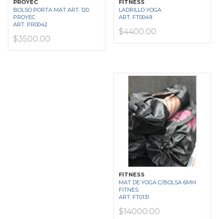
PROYEC
FITNESS
BOLSO PORTA MAT ART. 120
LADRILLO YOGA
PROYEC
ART. FT0049
ART. PR0042
$4400.00
$3500.00
FITNESS
MAT DE YOGA C/BOLSA 6MM
FITNES
ART. FT0131
$14000.00