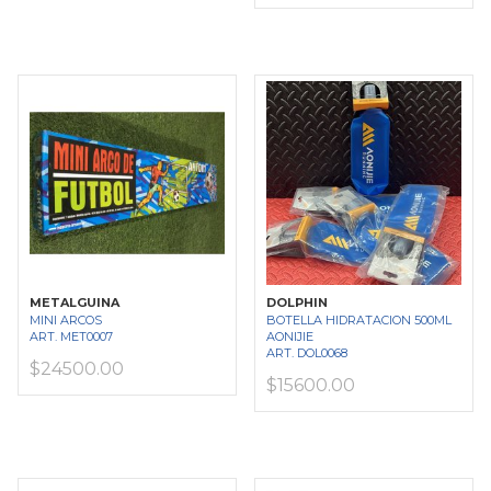
METALGUINA
DOLPHIN
MINI ARCOS
BOTELLA HIDRATACION 500ML
ART. MET0007
AONIJIE
ART. DOL0068
$24500.00
$15600.00