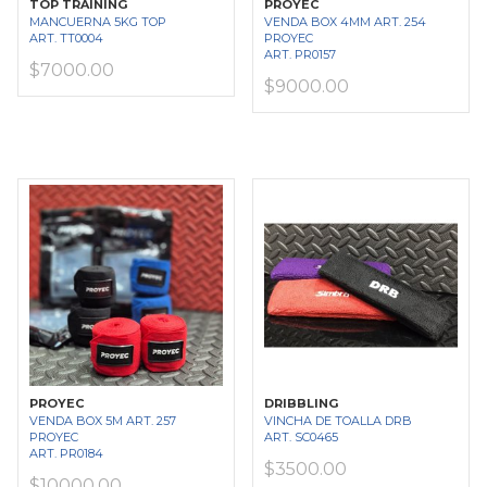
TOP TRAINING
PROYEC
MANCUERNA 5KG TOP
VENDA BOX 4MM ART. 254
ART. TT0004
PROYEC
ART. PR0157
$7000.00
$9000.00
PROYEC
DRIBBLING
VENDA BOX 5M ART. 257
VINCHA DE TOALLA DRB
PROYEC
ART. SC0465
ART. PR0184
$3500.00
$10000.00