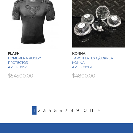
FLASH
KONNA
HOMBRERA RUGBY
TAPON LATEX C/CORREA
PROTECTOR
KONNA
ART. FL0152
ART. KO0031
$54500.00
$4800.00
1
2
3
4
5
6
7
8
9
10
11
>