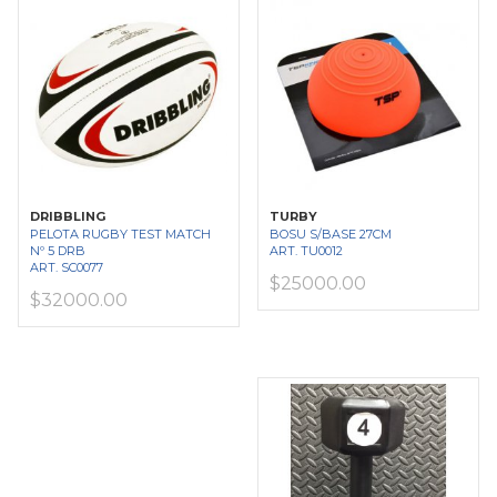
DRIBBLING
TURBY
PELOTA RUGBY TEST MATCH
BOSU S/BASE 27CM
Nº 5 DRB
ART. TU0012
ART. SC0077
$25000.00
$32000.00