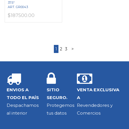
37.5"
ART. GR0043
$187500.00
1
2
3
>
ENVIOS A
SITIO
VENTA EXCLUSIVA
TODO EL PAÍS
SEGURO.
A
Despachamos
Protegemos
Revendedores y
al interior
tus datos
Comercios