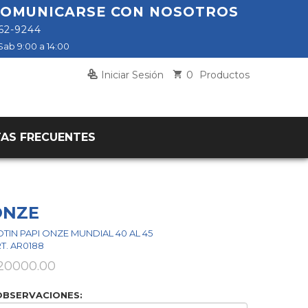
 COMUNICARSE CON NOSOTROS
862-9244
Sab 9:00 a 14:00
0
Iniciar Sesión
Productos
AS FRECUENTES
ONZE
TIN PAPI ONZE MUNDIAL 40 AL 45
T. AR0188
20000.00
OBSERVACIONES: