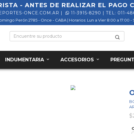
RISTA - ANTES DE REALIZAR EL PAGO
EPORTES-ONCE.COM.AR
|
11-3915-8290
| TEL: 011-4
Domingo Perón 2785 - Once - CABA | Horarios: Lun a Vier 8:00 a 17:00 - 
INDUMENTARIA
ACCESORIOS
PREGUNT
BO
AR
$