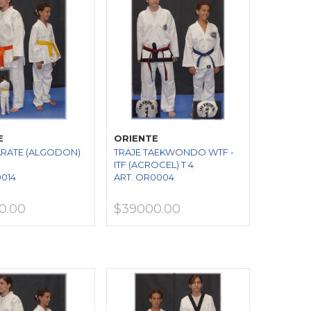
E
ORIENTE
ARATE (ALGODON)
TRAJE TAEKWONDO WTF -
ITF (ACROCEL) T 4
0014
ART. OR0004
0.00
$39000.00