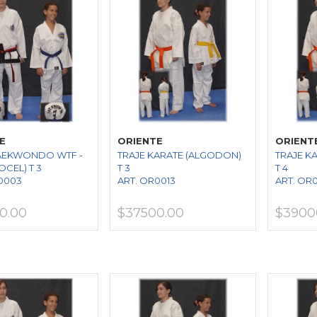
E
ORIENTE
ORIENT
TAEKWONDO WTF -
TRAJE KARATE (ALGODON)
TRAJE K
OCEL) T 3
T 3
T 4
0003
ART. OR0013
ART. OR
0.00
$37500.00
$3900