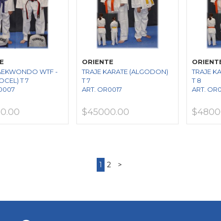
E
ORIENTE
ORIENT
TAEKWONDO WTF -
TRAJE KARATE (ALGODON)
TRAJE K
OCEL) T 7
T 7
T 8
0007
ART. OR0017
ART. OR
0.00
$45000.00
$4800
1
2
>