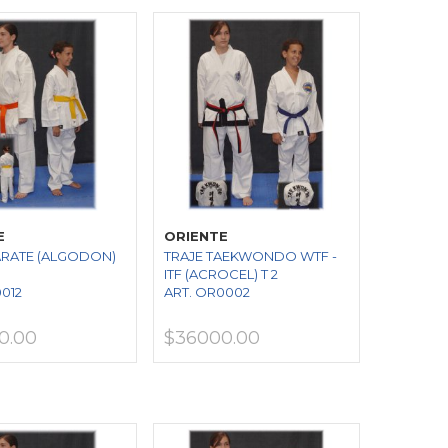
E
ORIENTE
ARATE (ALGODON)
TRAJE TAEKWONDO WTF -
ITF (ACROCEL) T 2
0012
ART. OR0002
0.00
$36000.00