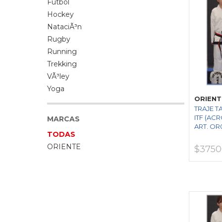
Futbol
Hockey
NataciÃ³n
Rugby
Running
Trekking
VÃ³ley
Yoga
ORIENT
TRAJE 
ITF (ACR
MARCAS
ART. OR
TODAS
ORIENTE
$3750