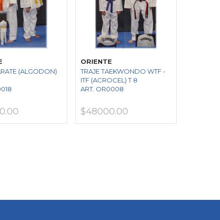
E
ORIENTE
ARATE (ALGODON)
TRAJE TAEKWONDO WTF -
ITF (ACROCEL) T 8
0018
ART. OR0008
0.00
$48000.00