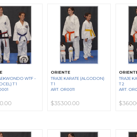
E
ORIENTE
ORIENT
TAEKWONDO WTF -
TRAJE KARATE (ALGODON)
TRAJE K
OCEL) T 1
T 1
T 2
0001
ART. OR0011
ART. OR
0.00
$35300.00
$3600