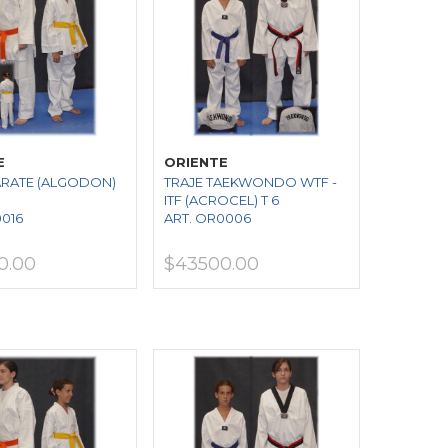
E
ORIENTE
ARATE (ALGODON)
TRAJE TAEKWONDO WTF -
ITF (ACROCEL) T 6
0016
ART. OR0006
0.00
$43500.00