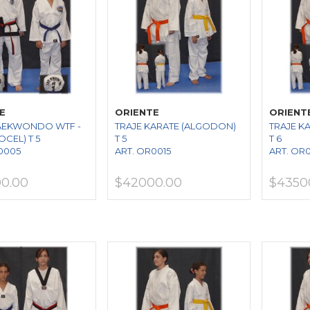
E
ORIENTE
ORIENT
TAEKWONDO WTF -
TRAJE KARATE (ALGODON)
TRAJE K
OCEL) T 5
T 5
T 6
0005
ART. OR0015
ART. OR
0.00
$42000.00
$4350