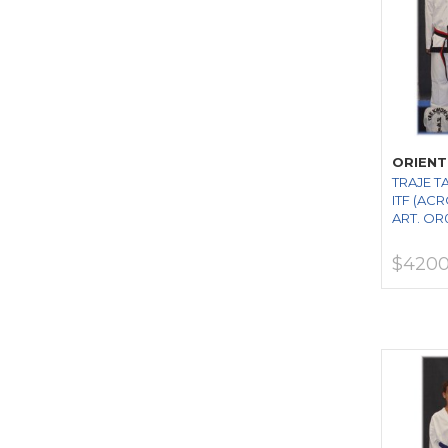
ORIENT
TRAJE 
ITF (ACR
ART. OR
$4200